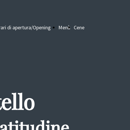
ari di apertura/Opening
Menù
Cene
ime
aziendali
ello
atitudine