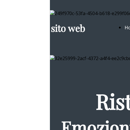
Il mio sito web
H
Pa
Ris
Emozioni