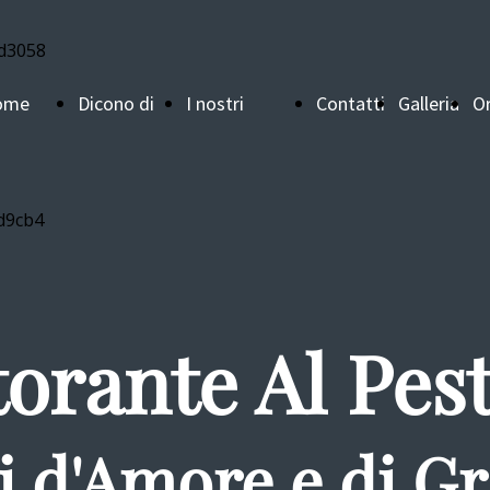
ome
Dicono di
I nostri
Contatti
Galleria
Or
ge
noi
fornitori
t
torante Al Pest
 d'Amore e di Gr