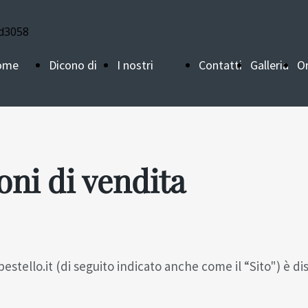
ome
Dicono di
I nostri
Contatti
Galleria
Or
ge
noi
fornitori
t
oni di vendita
pestello.it (di seguito indicato anche come il “Sito") è di