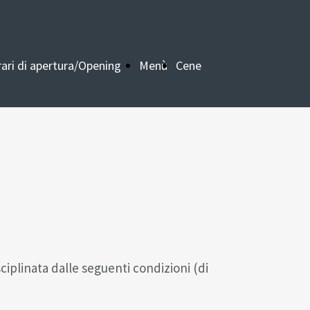
ari di apertura/Opening
Menù
Cene
ime
aziendali
sciplinata dalle seguenti condizioni (di